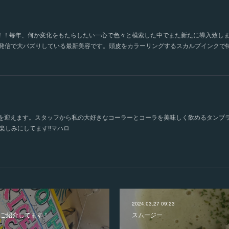
経ちます！！毎年、何か変化をもたらしたい一心で色々と模索した中でまた新たに導入致
国発信で大バズりしている最新美容です。頭皮をカラーリングするスカルプインクで
日を迎えます。スタッフから私の大好きなコーラーとコーラを美味しく飲めるタンブ
楽しみにしてます‼️マハロ
2024.03.27 09:23
ューご紹介してます！
スムージー