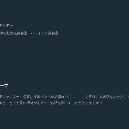
 リリヘアー
津の杜地域美容室 ハワイアン美容室
ーブ
炭酸泉シャンプーに必要な炭酸ボンベが品切れで。。。。。お客様に大迷惑をおかけし
ると、とても良い機材があるのでお話を聞いていただけませんか？