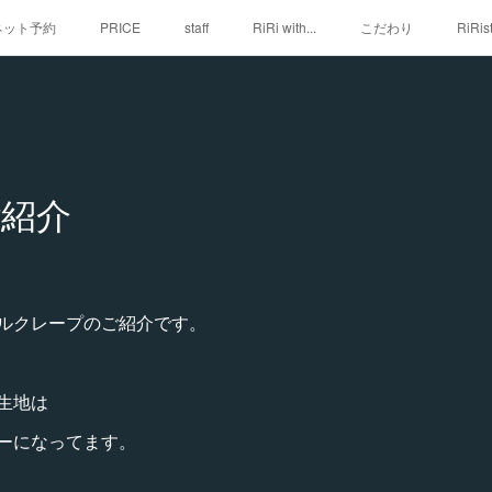
iネット予約
PRICE
staff
RiRi with...
こだわり
RiRis
紹介
ルクレープのご紹介です。
生地は
ーになってます。