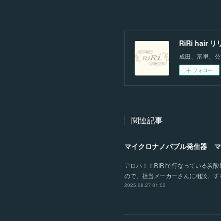
RiRi hair
成田、富里、公
フォロー
関連記事
マイクロナノバブル発生器 マ
アロハ！！RIRIで行なっている
ので、担当メーカーさんに相談。す
2025.08.27 01:03