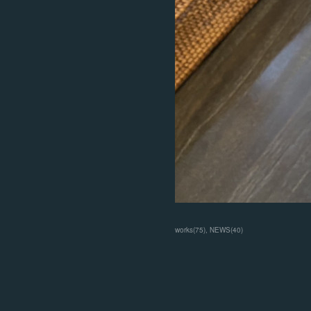
works
(
75
)
NEWS
(
40
)