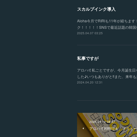
スカルプインク導入
Aloha今月でRIRIも11年が
ク！！！！！SNSで最近話題の韓
2025.04.07 03:25
私事ですが
アロハ🤙私ごとですが、今月誕生
した♪いつもありがと‼️また、来年も
2024.04.20 12:31
2024.04.14 08:47
アロハ🤙RIRIでも、メニ