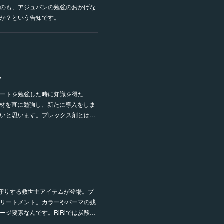
のも、アジュバンの勉強のおかげな
か？という告知です。
ス
ートを勉強した時に知識を得た
スの商材を直に勉強し、新たに導入をしま
いと思います。プレックス剤とは…
をお守りする救世主アイテムが登場。プ
リートメント。カラーやパーマの残
ジ要素なんです。RiRiでは炭酸…