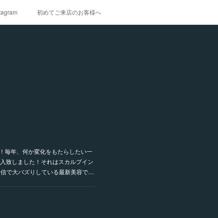
tagram
初めてご来店のお客様へ
ます！！毎年、何か変化をもたらしたい一
入致しました！それはスカルプイン
発信で大バズりしている最新美容で…