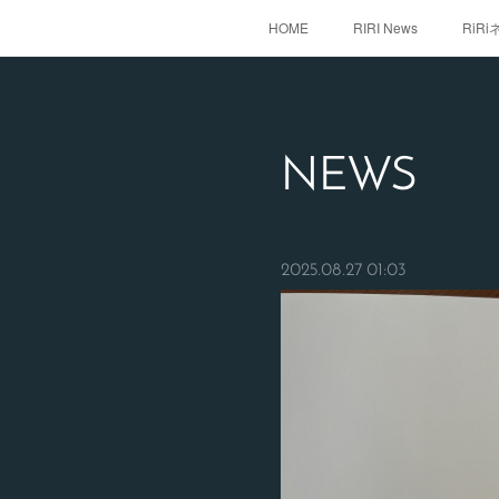
HOME
RIRI News
RiR
NEWS
2025.08.27 01:03