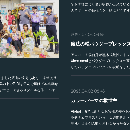
てお客様により良い提案が出来ている
んです。その勉強会を一緒にどうです
2023.04.05 08:58
魔法の粉パウダープレック
アロハ！！僕自身が黒木式酸性ストレ
Xtreatmentとパウダープレック
したパウダープレックスの説明をした
年になりました沢山の支えもあり、本当あり
の中でRIRIを選んで頂けて本当幸せ
を幸せにできるスタイルを作って行…
2023.04.02 08:45
カラーパーマの救世主
AlohaRiRiでは新たなお客様の髪
ラチナムプラスという、１週間専用ト
臭残りは薬剤の取りきれなかったダメー