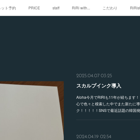
iネット予約
PRICE
staff
RiRi with...
こだわり
RiRis
2025.04.07 03:25
スカルプインク導入
Aloha今月でRIRIも11年が経ち
心で色々と模索した中でまた新たに導
ク！！！！！SNSで最近話題の韓国
2024.04.19 02:54