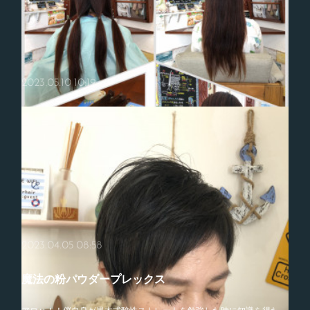
2023.05.10 10:19
☆秋にむけておすすめケアカラー☆
8月になりもうすぐお盆やすみ！みなさまいかがおすごしでしょうか？
ＲｉＲｉ髪質改善スペシャリストのSHOKOです(^ ^)今年の夏はとくに
暑いので、体が疲れますねー(＞＜)カラーでおしゃれしたいのにー！…
☆ヘアドネーションは最高の髪質改善☆
2023.04.05 08:58
6月下旬、もうすぐ7月ですが、みなさんいかがおすごしでしょうか？Ｒ
ｉＲｉ髪質改善スペシャリストのSHOKOです(^ ^)季節の変わりめに、
魔法の粉パウダープレックス
ヘアドネーションする方が急増中☆乾かしただけでまとまるくらいシ…
アロハ！！僕自身が黒木式酸性ストレートを勉強した時に知識を得た