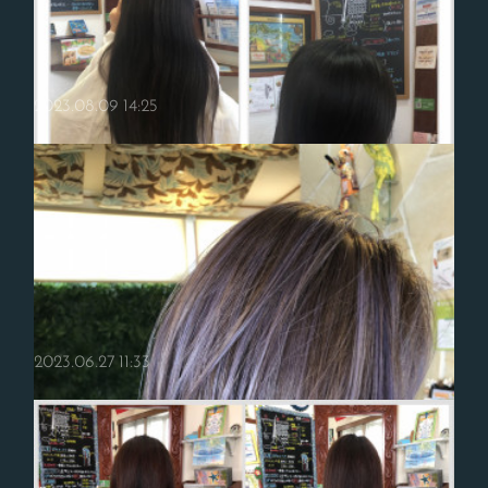
2023.08.09 14:25
☆すっきりカットしたい方におすすめ☆
2023.06.27 11:33
夏休みも後半戦突入ですね！みなさまいかがおすごしでしょうか？Ｒｉ
Ｒｉ髪質改善スペシャリストのSHOKOです(^ ^)今年は暑い日が長引き
そうですね(＞＜)頑張って伸ばした髪の毛を、おもいっきりカットし…