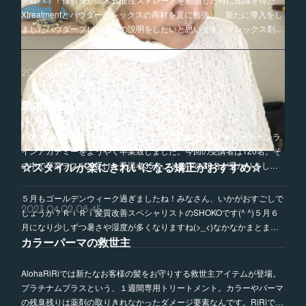
Xtreatmentとパウダープレックスの商材を直に勉強し、新たに導入をし
ましたパウダープレックスの説明をしたいと思います。プレックス剤…
2023.04.05 08:45
黒木式酸性ストレート
Aloha！！去年の９月からスタートした、黒木式酸性ストレートオンラ
インアカデミーをようやく卒業致しました。今回の受講者は120名。そ
☆スタイルが楽にきれいになる矯正がおすすめ☆
の中で卒業テストを受けた受講者35名。その中の30名が受かりまし…
５月もゴールデンウィーク過ぎましたね！みなさん、いかがおすごしで
2023.04.02 08:45
しょうか？ＲｉＲｉ髪質改善スペシャリストのSHOKOです(^ ^)５月６
月になり少しずつ暑さや湿度が多くなりますね(>_<)なかなかまとま…
カラーパーマの救世主
AlohaRiRiでは新たなお客様の髪をお守りする救世主アイテムが登場。
プラチナムプラスという、１週間専用トリートメント。カラーやパーマ
の残臭残りは薬剤の取りきれなかったダメージ要素なんです。RiRiで…