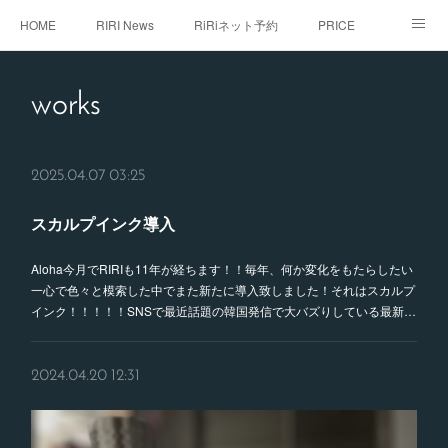
HOME
RIRI News
RiRiネット予約
PRICE
staff
RiRi with...
こだわり
RiRistagram
works
初めてご来店のお客様へ
2025.04.07 03:25
スカルプインク導入
Aloha今月でRIRIも11年が経ちます！！毎年、何か変化をもたらしたい
一心で色々と模索した中でまた新たに導入致しました！それはスカルプ
インク！！！！！SNSで最近話題の韓国発信で大バズりしている最新…
2024.04.20 12:31