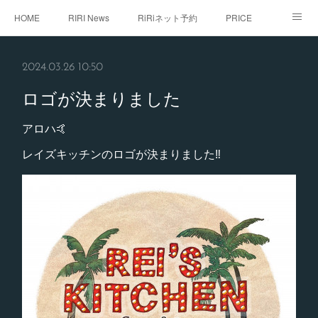
HOME
RIRI News
RiRiネット予約
PRICE
staff
RiRi with...
こだわり
RiRistagram
2024.03.26 10:50
初めてご来店のお客様へ
ロゴが決まりました
アロハ🤙
レイズキッチンのロゴが決まりました‼️