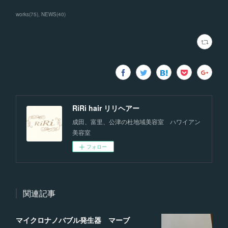
works
(
75
)
NEWS
(
40
)
RiRi hair リリヘアー
成田、富里、公津の杜地域美容室 ハワイアン
美容室
フォロー
関連記事
マイクロナノバブル発生器 マーブ