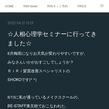
HOME
RIRI News
RiRiネット予約
PRICE
staff
RiRi with...
こだわり
RiRistagram
2023.06.21 12:01
初めてご来店のお客様へ
☆人相心理学セミナーに行ってき
ました☆
6月梅雨になりお天気が変わりやすいですが、
みなさんいかがおすごしでしょうか？
ＲｉＲｉ髪質改善スペシャリストの
SHOKOです(^ ^)
6/13に私が通っているメイクスクールの、
BE-STAFF東京校でおこなわれた、