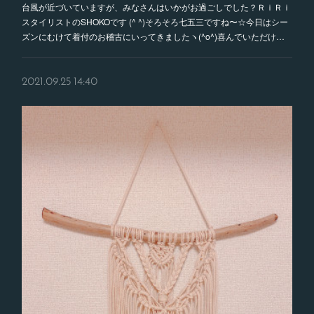
台風が近づいていますが、みなさんはいかがお過ごしでした？ＲｉＲｉ
スタイリストのSHOKOです (^ ^)そろそろ七五三ですね〜☆今日はシー
ズンにむけて着付のお稽古にいってきましたヽ(^o^)喜んでいただけ…
2021.09.25 14:40