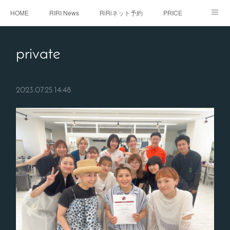
HOME
RIRI News
RiRiネット予約
PRICE
staff
RiRi with...
こだわり
RiRistagram
private
初めてご来店のお客様へ
2023.07.25 14:48