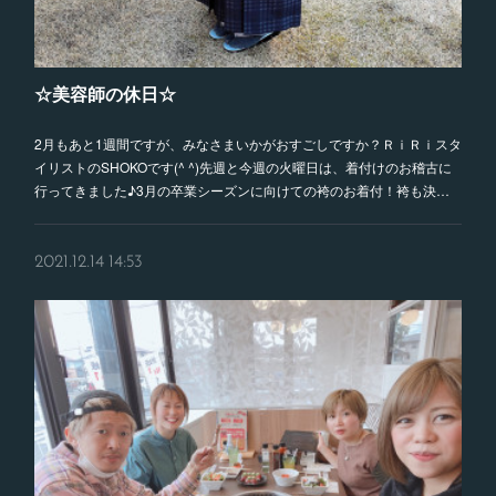
☆美容師の休日☆
2月もあと1週間ですが、みなさまいかがおすごしですか？ＲｉＲｉスタ
イリストのSHOKOです(^ ^)先週と今週の火曜日は、着付けのお稽古に
行ってきました♪3月の卒業シーズンに向けての袴のお着付！袴も決…
2021.12.14 14:53