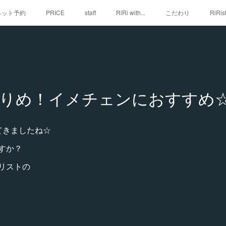
iネット予約
PRICE
staff
RiRi with...
こだわり
RiRis
わりめ！イメチェンにおすすめ
てきましたね☆
すか？
リストの