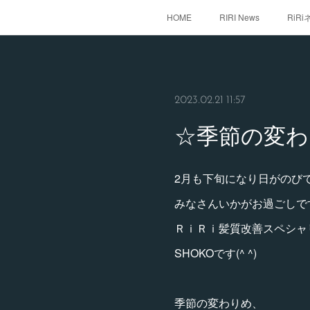
HOME
RIRI News
RiR
2023.02.21 11:57
☆季節の変
2月も下旬になり日がのび
みなさんいかがお過ごしで
ＲｉＲｉ髪質改善スペシャ
SHOKOです(^ ^)
季節の変わりめ、