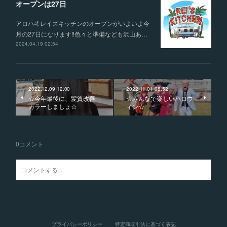
オープンは27日
アロハ🤙レイズキッチンのオープンがいよいよ今
月の27日になります‼️色々と準備なども沢山あ…
2024.04.19 02:54
2022.12.09 12:00
2022.11.01 08:52
☆今年最後に、髪質改善
☆みんなで楽しいハロウ
カラーしましょ☆
ィン☆
0
コメント
プライバシーポリシー
特定商取引法に基づく表記