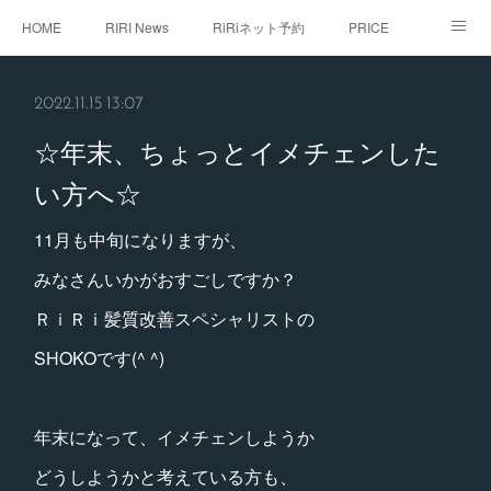
HOME
RIRI News
RiRiネット予約
PRICE
staff
RiRi with...
こだわり
RiRistagram
2022.11.15 13:07
初めてご来店のお客様へ
☆年末、ちょっとイメチェンした
い方へ☆
11月も中旬になりますが、
みなさんいかがおすごしですか？
ＲｉＲｉ髪質改善スペシャリストの
SHOKOです(^ ^)
年末になって、イメチェンしようか
どうしようかと考えている方も、