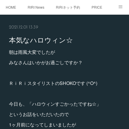
HOME
RIRI News
RiRiネット予約
PRICE
staff
RiRi with...
こだわり
RiRistagram
2021.12.01 13:39
初めてご来店のお客様へ
本気なハロウィン☆
朝は雨風大変でしたが
みなさんはいかがお過ごしですか？
ＲｉＲｉスタイリストのSHOKOです (^O^)
今日も、「ハロウィンすごかったですね☆」
というお話をいただいたので
1ヶ月前になってしまいましたが