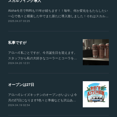
スカルプインク導入
Aloha今月でRIRIも11年が経ちます！！毎年、何か変化をもたらしたい
一心で色々と模索した中でまた新たに導入致しました！それはスカル…
2025.04.07 03:25
私事ですが
アロハ🤙私ごとですが、今月誕生日を迎えます。
スタッフから私の大好きなコーラーとコーラを…
2024.04.20 12:31
オープンは27日
アロハ🤙レイズキッチンのオープンがいよいよ今
月の27日になります‼️色々と準備なども沢山あ…
2024.04.19 02:54