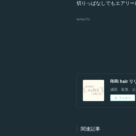
切りっぱなしでもエアリー
works
(
75
)
RiRi hair
成田、富里、公
フォロー
関連記事