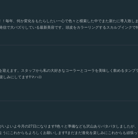
経ちます！！毎年、何か変化をもたらしたい一心で色々と模索した中でまた新たに導入致
国発信で大バズりしている最新美容です。頭皮をカラーリングするスカルプインクで
日を迎えます。スタッフから私の大好きなコーラーとコーラを美味しく飲めるタンブ
楽しみにしてます‼️マハロ
がいよいよ今月の27日になります‼️色々と準備なども沢山ありバタバタしましたが
ようにこれからもよろしくお願いします‼️まだまだ進化を楽しみにこれからも頑張っ