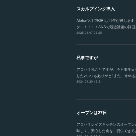
スカルプインク導入
Aloha今月でRIRIも11年が
ク！！！！！SNSで最近話題の韓
2025.04.07 03:25
私事ですが
アロハ🤙私ごとですが、今月誕生
した♪いつもありがと‼️また、来年も
2024.04.20 12:31
オープンは27日
アロハ🤙レイズキッチンのオープン
味しく、安心した食をご提供できる