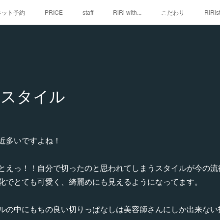
iネット予約
PRICE
staff
RiRi with...
こだわり
RiRis
しスタイル
近多いですよね！
とえっ！！自分で切ったのと思われてしまうスタイルが今の流
化でとても可愛く、綺麗めにも見えるようになってます。
ルの中にもちの良い切りっぱなしは美容師さんにしか出来ない