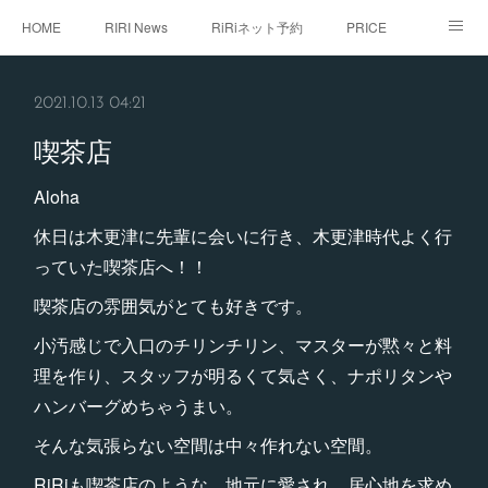
HOME
RIRI News
RiRiネット予約
PRICE
staff
RiRi with...
こだわり
RiRistagram
2021.10.13 04:21
初めてご来店のお客様へ
喫茶店
Aloha
休日は木更津に先輩に会いに行き、木更津時代よく行
っていた喫茶店へ！！
喫茶店の雰囲気がとても好きです。
小汚感じで入口のチリンチリン、マスターが黙々と料
理を作り、スタッフが明るくて気さく、ナポリタンや
ハンバーグめちゃうまい。
そんな気張らない空間は中々作れない空間。
RiRiも喫茶店のような、地元に愛され、居心地を求め