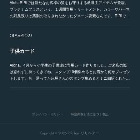
AlohaRiRiでは新たなお客様の髪をお守りする救世主アイテムが登場。
プラチナムプラスという、１週間専用トリートメント。カラーやパーマ
の残臭残りは薬剤の取りきれなかったダメージ要素なんです。RiRiで…
01
Apr
2023
子供カード
Aloha。4月から小学生の子供達に専用カード作りました。ご来店の際
は忘れずに持ってきてね。スタンプ10個集めるとお店から何かプレゼン
トします。昔、通ってた床屋さんがスタンプ集めるとミニ四駆くれた…
プライバシーポリシー
特定商取引法に基づく表記
Copyright ©
2026
RiRi hair リリヘアー
.