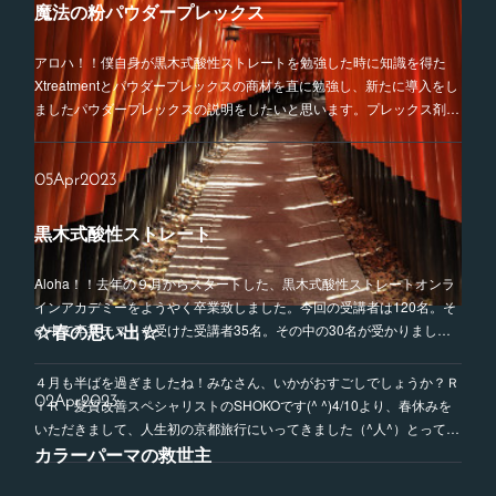
魔法の粉パウダープレックス
アロハ！！僕自身が黒木式酸性ストレートを勉強した時に知識を得た
Xtreatmentとパウダープレックスの商材を直に勉強し、新たに導入をし
ましたパウダープレックスの説明をしたいと思います。プレックス剤…
05
Apr
2023
黒木式酸性ストレート
Aloha！！去年の９月からスタートした、黒木式酸性ストレートオンラ
インアカデミーをようやく卒業致しました。今回の受講者は120名。そ
☆春の思い出☆
の中で卒業テストを受けた受講者35名。その中の30名が受かりまし…
４月も半ばを過ぎましたね！みなさん、いかがおすごしでしょうか？Ｒ
02
Apr
2023
ｉＲｉ髪質改善スペシャリストのSHOKOです(^ ^)4/10より、春休みを
いただきまして、人生初の京都旅行にいってきました（^人^）とって…
カラーパーマの救世主