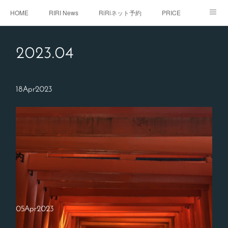
HOME
RIRI News
RiRiネット予約
PRICE
staff
RiRi with...
こだわり
RiRistagram
2023
.
04
初めてご来店のお客様へ
18
Apr
2023
05
Apr
2023