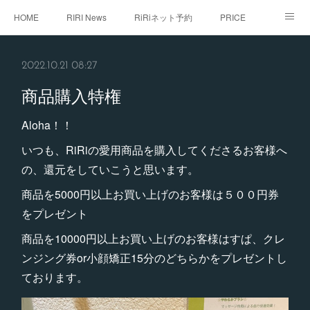
HOME
RIRI News
RiRiネット予約
PRICE
staff
RiRi with...
こだわり
RiRistagram
2022.10.21 08:27
初めてご来店のお客様へ
商品購入特権
Aloha！！
いつも、RiRiの愛用商品を購入してくださるお客様へ
の、還元をしていこうと思います。
商品を5000円以上お買い上げのお客様は５００円券
をプレゼント
商品を10000円以上お買い上げのお客様はすぱ、クレ
ンジング券or小顔矯正15分のどちらかをプレゼントし
ております。