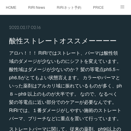
HOME
RIRI News
RiRiネット予約
PRICE
staff
RiRi with...
こだわり
RiRistagram
2022.02.17 02:16
初めてご来店のお客様へ
酸性ストレートオススメーーーー
アロハ！！！ RiRiではストレート、パーマは酸性領
域のダメージが少ないものにシフトを変えています。
酸性域はダメージが少ないのか？ 髪の等電点ph5.5～
ph6.5がとてもよい状態言えます。 カラーやパーマと
いった薬剤はアルカリ域に振れているものが多く、ph
８～ph9 以上のものが大半です。 なので、なるべく
髪の等電点に近い部分でのケアーが必要なんです。
RiRiでは、１番ダメージがしやすい施術のストレート
パーマ、ブリーチなどに重点を置いて行っています。
ストレートパーマに関して、従来の薬剤、ph9i以上の