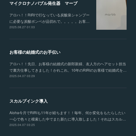
マイクロナノバブル発生器 マーブ
アロハ！！RIRIで行なっている炭酸泉シャンプー
に必要な炭酸ボンベが品切れで。。。。。お客…
2025.08.27 01:03
お客様の結婚式のお手伝い
アロハ！！先日、お客様の結婚式の新郎新婦、友人方のヘアセット担当
で裏方仕事してきました！かれこれ、10年のRIRIのお客様で結婚式を…
2025.04.07 03:29
スカルプインク導入
Aloha今月でRIRIも11年が経ちます！！毎年、何か変化をもたらしたい
一心で色々と模索した中でまた新たに導入致しました！それはスカル…
2025.04.07 03:25